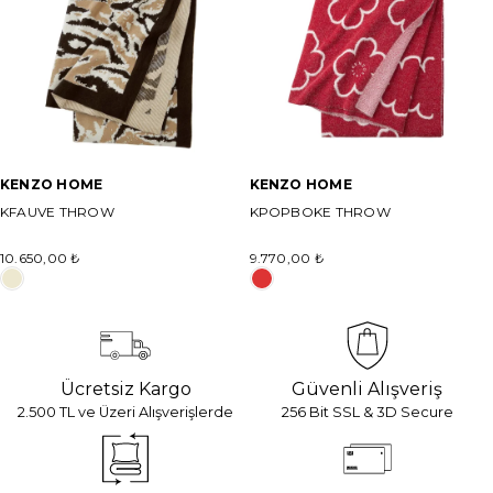
ENZO HOME
KENZO HOME
FAUVE THROW
KPOPBOKE THROW
0.650,00 ₺
9.770,00 ₺
Ücretsiz Kargo
Güvenli Alışveriş
2.500 TL ve Üzeri Alışverişlerde
256 Bit SSL & 3D Secure