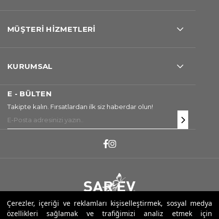
MÜŞTERİ HİZMETLERİ
KURUMSAL
E - BÜLTEN
Takipte kalın. Fırsatlardan ilk siz haberdar olun!
Çerezler, içeriği ve reklamları kişiselleştirmek, sosyal medya
Copyright ® 2026 Sarev. Tüm Hakları Saklıdır.
özellikleri sağlamak ve trafiğimizi analiz etmek için