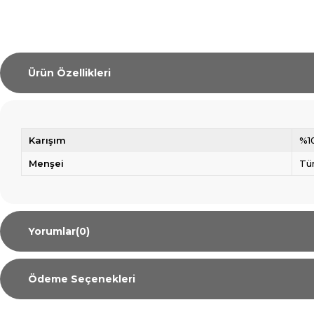
Ürün Özellikleri
Karışım
%1
Menşei
Tü
Yorumlar
(0)
Ödeme Seçenekleri