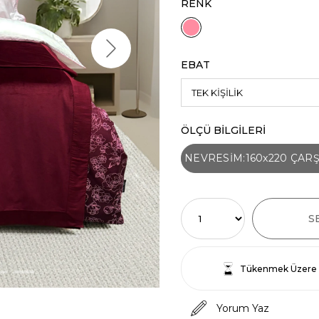
RENK
EBAT
ÖLÇÜ BİLGİLERİ
NEVRESİM:160x220 ÇARŞA
Tükenmek Üzere
Yorum Yaz