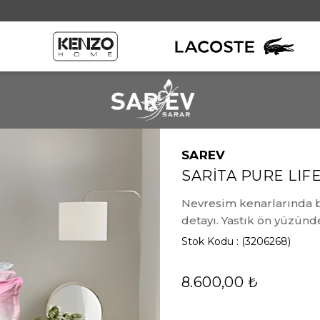
SAREV
SARİTA PURE LIF
Nevresim kenarlarında bi
detayı. Yastık ön yüzünde
Stok Kodu
(3206268)
8.600,00 ₺