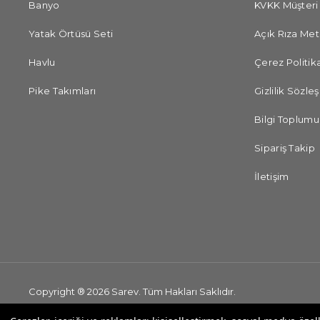
Banyo
KVKK Müşteri
Yatak Örtüsü Seti
Açık Rıza Met
Havlu
Çerez Politika
Pike Takımları
Gizlilik Sözle
Bilgi Toplumu
Sipariş Takip
İletişim
Copyright ® 2026 Sarev. Tüm Hakları Saklıdır.