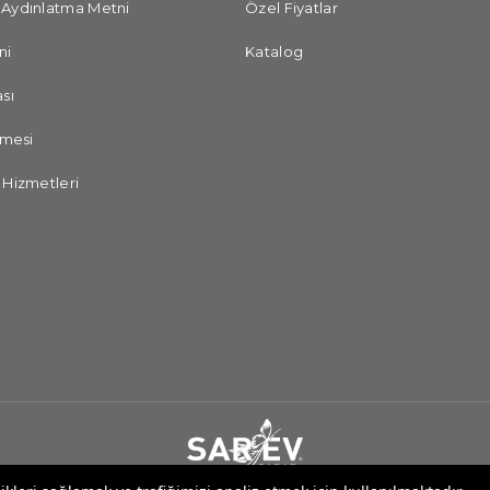
 Aydınlatma Metni
Özel Fiyatlar
ni
Katalog
sı
şmesi
 Hizmetleri