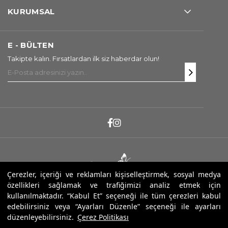
KURUMSAL
E - BÜLTEN
Takipte kalın. Fırsatlardan ilk siz haberdar olun!
Çerezler, içeriği ve reklamları kişiselleştirmek, sosyal medya
özellikleri sağlamak ve trafiğimizi analiz etmek için
Copyright ® 2025 Sarev. Tüm Hakları Saklıdır.
kullanılmaktadır. “Kabul Et” seçeneği ile tüm çerezleri kabul
edebilirsiniz veya “Ayarları Düzenle” seçeneği ile ayarları
düzenleyebilirsiniz.
Çerez Politikası