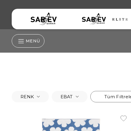
MENÜ
Nevresim Grubu
Nevresim
Çarşaf
RENK
EBAT
Tüm Filtrel
Lastikli Çarşaf
Yastık Kılıfı