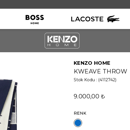
KENZO HOME
Örtü Grubu
KWEAVE THROW
Throw
Stok Kodu
(4112742)
Kırlent
9.000,00 ₺
RENK