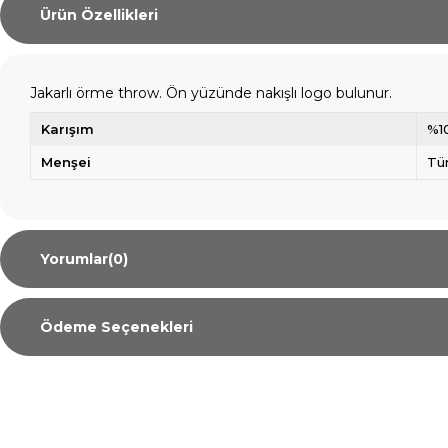
Ürün Özellikleri
Jakarlı örme throw. Ön yüzünde nakışlı logo bulunur.
Karışım
%1
Menşei
Tü
Yorumlar
(0)
Ödeme Seçenekleri