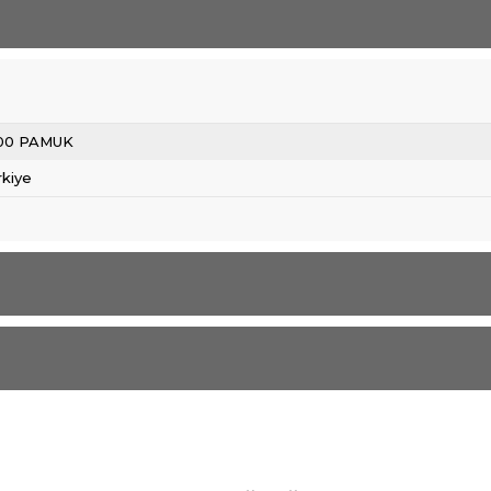
00 PAMUK
rkiye