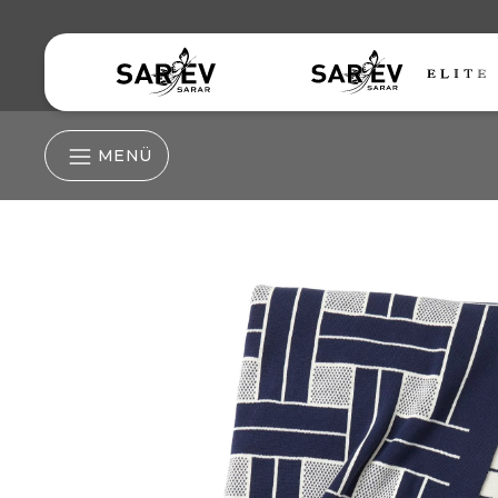
MENÜ
Nevresim Grubu
Nevresim
Çarşaf
Lastikli Çarşaf
Yastık Kılıfı