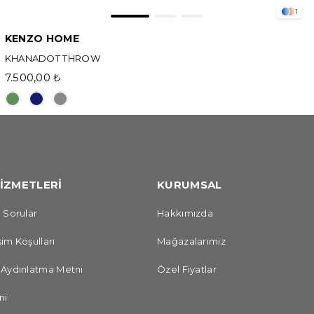
1
KENZO HOME
KHANADOT THROW
7.500,00 ₺
İZMETLERİ
KURUMSAL
 Sorular
Hakkımızda
im Koşulları
Mağazalarımız
 Aydınlatma Metni
Özel Fiyatlar
ni