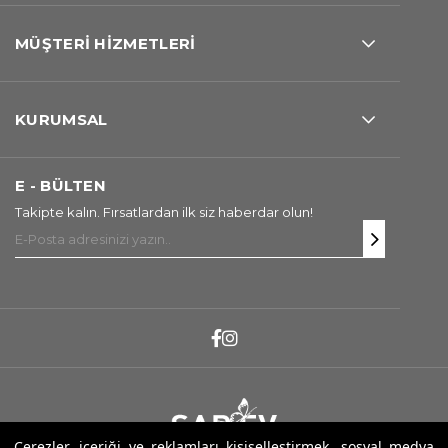
MÜŞTERİ HİZMETLERİ
KURUMSAL
E - BÜLTEN
Takipte kalın. Fırsatlardan ilk siz haberdar olun!
Çerezler, içeriği ve reklamları kişiselleştirmek, sosyal medya