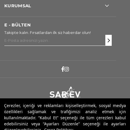
KURUMSAL
E - BÜLTEN
Takipte kalın. Fırsatlardan ilk siz haberdar olun!
Çerezler, içeriği ve reklamları kişiselleştirmek, sosyal medya
Copyright ® 2025 Sarev. Tüm Hakları Saklıdır.
özellikleri sağlamak ve trafiğimizi analiz etmek için
kullanılmaktadır. “Kabul Et” seçeneği ile tüm çerezleri kabul
edebilirsiniz veya “Ayarları Düzenle” seçeneği ile ayarları
düzenleyebilirsiniz.
Çerez Politikası