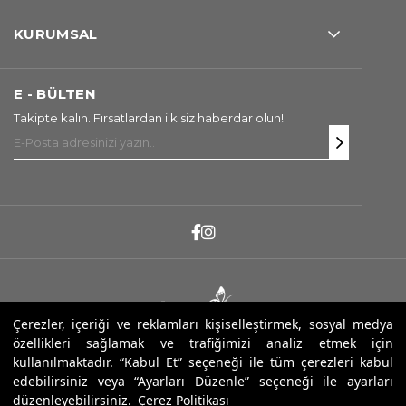
KURUMSAL
E - BÜLTEN
Takipte kalın. Fırsatlardan ilk siz haberdar olun!
Çerezler, içeriği ve reklamları kişiselleştirmek, sosyal medya
özellikleri sağlamak ve trafiğimizi analiz etmek için
Copyright ® 2025 Sarev. Tüm Hakları Saklıdır.
kullanılmaktadır. “Kabul Et” seçeneği ile tüm çerezleri kabul
edebilirsiniz veya “Ayarları Düzenle” seçeneği ile ayarları
düzenleyebilirsiniz.
Çerez Politikası