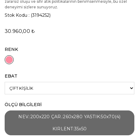
zararsız oluşu ve sıfır atık politikalarının benimsenmesiyle, bu özel
deneyimi sizlere sunuyoruz.
Stok Kodu
(3194252)
30.960,00 ₺
RENK
EBAT
ÖLÇÜ BİLGİLERİ
NEV.:200x220 ÇAR.:260x280 YASTIK:50x70(4)
KIRLENT:35x50