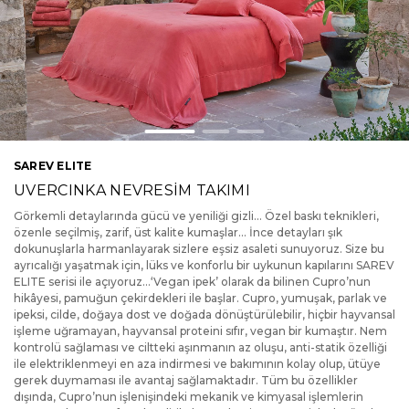
SAREV ELITE
UVERCINKA NEVRESİM TAKIMI
Görkemli detaylarında gücü ve yeniliği gizli… Özel baskı teknikleri,
özenle seçilmiş, zarif, üst kalite kumaşlar... İnce detayları şık
dokunuşlarla harmanlayarak sizlere eşsiz asaleti sunuyoruz. Size bu
ayrıcalığı yaşatmak için, lüks ve konforlu bir uykunun kapılarını SAREV
ELITE serisi ile açıyoruz...‘Vegan ipek’ olarak da bilinen Cupro’nun
hikâyesi, pamuğun çekirdekleri ile başlar. Cupro, yumuşak, parlak ve
ipeksi, cilde, doğaya dost ve doğada dönüştürülebilir, hiçbir hayvansal
işleme uğramayan, hayvansal proteini sıfır, vegan bir kumaştır. Nem
kontrolü sağlaması ve ciltteki aşınmanın az oluşu, anti-statik özelliği
ile elektriklenmeyi en aza indirmesi ve bakımının kolay olup, ütüye
gerek duymaması ile avantaj sağlamaktadır. Tüm bu özellikler
dışında, Cupro’nun işlenişindeki mekanik ve kimyasal işlemlerin