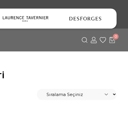
0
lent
İ