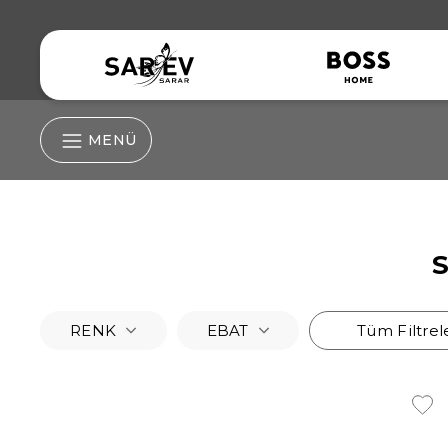
MENÜ
Nevresim Grubu
Nevresim Takım
İpek Yastık Kılıfı
RENK
EBAT
Tüm Filtrel