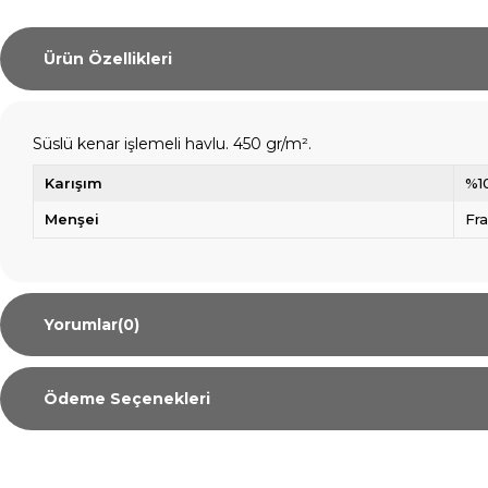
Ürün Özellikleri
Süslü kenar işlemeli havlu. 450 gr/m².
Karışım
%1
Menşei
Fr
Yorumlar
(0)
Ödeme Seçenekleri