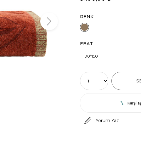
RENK
EBAT
Karşılaş
Yorum Yaz