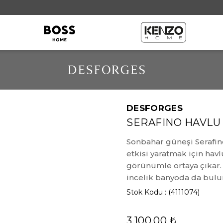
DESFORGES
Örtü Grubu
SERAFINO HAVLU
Throw
Sonbahar güneşi Serafin
Kırlent
etkisi yaratmak için hav
görünümle ortaya çıkar. 
incelik banyoda da bulu
Stok Kodu
(4111074)
3.100,00 ₺