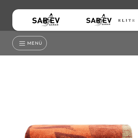
MENÜ
Nevresim Grubu
Nevresim
Çarşaf
Lastikli Çarşaf
Yastık Kılıfı