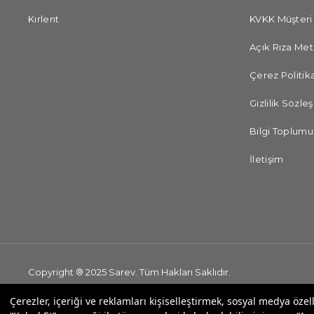
Kırlent
KVKK Müşteri
Açık Rıza Met
Çerez Politika
Gizlilik Sözle
Bilgi Toplumu
İletişim
Copyright ® 2025 Sarev. Tüm Hakları Saklıdır.
Çerezler, içeriği ve reklamları kişiselleştirmek, sosyal medya özel