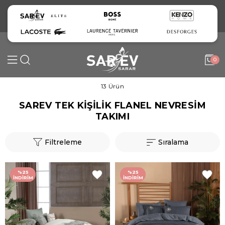
0
13 Ürün
SAREV TEK KİŞİLİK FLANEL NEVRESİM
TAKIMI
Filtreleme
Sıralama
%25
%25
İNDIRIM
İNDIRIM