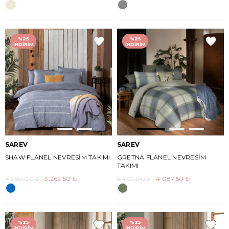
%25
%25
İNDIRIM
İNDIRIM
SAREV
SAREV
SHAW FLANEL NEVRESİM TAKIMI
GRETNA FLANEL NEVRESİM
TAKIMI
4.350,00 ₺
3.262,50 ₺
5.450,00 ₺
4.087,50 ₺
%25
%25
İNDIRIM
İNDIRIM