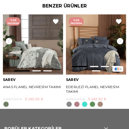
BENZER ÜRÜNLER
%25
%25
İNDIRIM
İNDIRIM
5
SAREV
SAREV
ANAS FLANEL NEVRESİM TAKIMI
EDERLEZİ FLANEL NEVRESİM
TAKIMI
4.350,00 ₺
3.262,50 ₺
4.350,00 ₺
3.262,50 ₺
POPÜLER KATEGORİLER