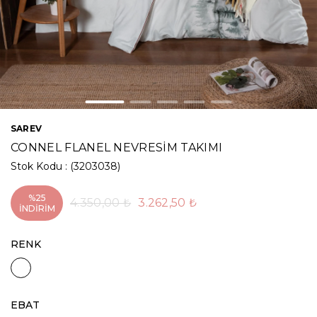
SAREV
CONNEL FLANEL NEVRESİM TAKIMI
Stok Kodu
(3203038)
%
25
4.350,00 ₺
3.262,50 ₺
İNDIRIM
RENK
EBAT