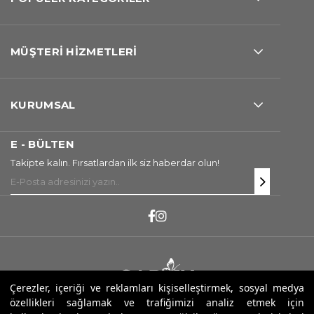
MÜŞTERİ HİZMETLERİ
KURUMSAL
E - BÜLTEN
Takipte kalın. Fırsatlardan ilk siz haberdar olun!
Çerezler, içeriği ve reklamları kişiselleştirmek, sosyal medya
özellikleri sağlamak ve trafiğimizi analiz etmek için
Copyright ® 2026 Sarev. Tüm Hakları Saklıdır.