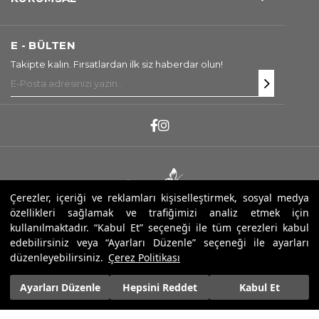
E - BÜLTEN
Takipte kalın. Fırsatlardan ilk siz haberdar olun!
Çerezler, içeriği ve reklamları kişiselleştirmek, sosyal medya
özellikleri sağlamak ve trafiğimizi analiz etmek için
Copyright ® 2025 Sarev. Tüm Hakları Saklıdır.
kullanılmaktadır. “Kabul Et” seçeneği ile tüm çerezleri kabul
edebilirsiniz veya “Ayarları Düzenle” seçeneği ile ayarları
düzenleyebilirsiniz.
Çerez Politikası
Ayarları Düzenle
Hepsini Reddet
Kabul Et
2.700,00 ₺