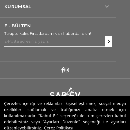
KURUMSAL
E - BÜLTEN
Takipte kalın. Fırsatlardan ilk siz haberdar olun!
Çerezler, içeriği ve reklamları kişiselleştirmek, sosyal medya
Copyright ® 2025 Sarev. Tüm Hakları Saklıdır.
özellikleri sağlamak ve trafiğimizi analiz etmek için
kullanılmaktadır. “Kabul Et” seçeneği ile tüm çerezleri kabul
edebilirsiniz veya “Ayarları Düzenle” seçeneği ile ayarları
düzenleyebilirsiniz.
Çerez Politikası