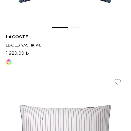
LACOSTE
LBOLD YASTIK KILIFI
1.920,00 ₺