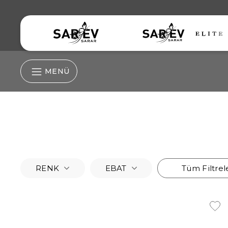
MENÜ
Nevresim Grubu
Nevresim
Lastikli Çarşaf
RENK
EBAT
Tüm Filtrel
Yastık Kılıfı