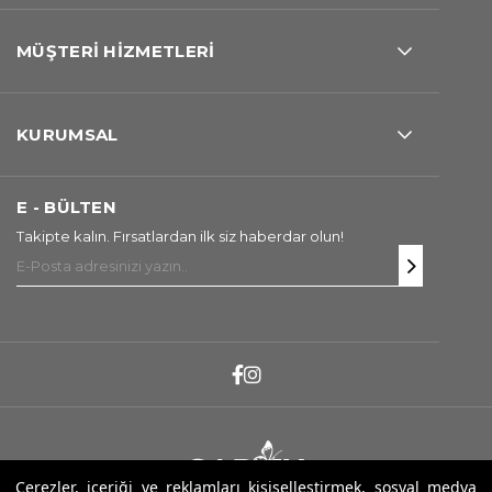
MÜŞTERİ HİZMETLERİ
KURUMSAL
E - BÜLTEN
Takipte kalın. Fırsatlardan ilk siz haberdar olun!
Çerezler, içeriği ve reklamları kişiselleştirmek, sosyal medya