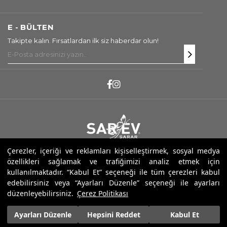
E - BÜLTEN
Takipte kalın. Fırsatlardan ilk siz haberdar olun!
Copyright ® 2025 Sarev. Tüm Hakları Saklıdır.
Çerezler, içeriği ve reklamları kişiselleştirmek, sosyal medya
özellikleri sağlamak ve trafiğimizi analiz etmek için
kullanılmaktadır. “Kabul Et” seçeneği ile tüm çerezleri kabul
edebilirsiniz veya “Ayarları Düzenle” seçeneği ile ayarları
düzenleyebilirsiniz.
Çerez Politikası
Ayarları Düzenle
Hepsini Reddet
Kabul Et
2.250,00 ₺