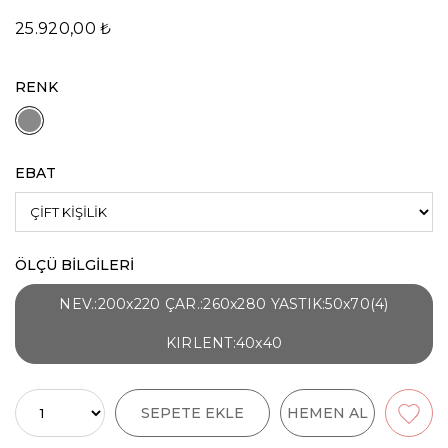
25.920,00 ₺
RENK
EBAT
ÖLÇÜ BİLGİLERİ
NEV.:200x220 ÇAR.:260x280 YASTIK:50x70(4)
KIRLENT:40x40