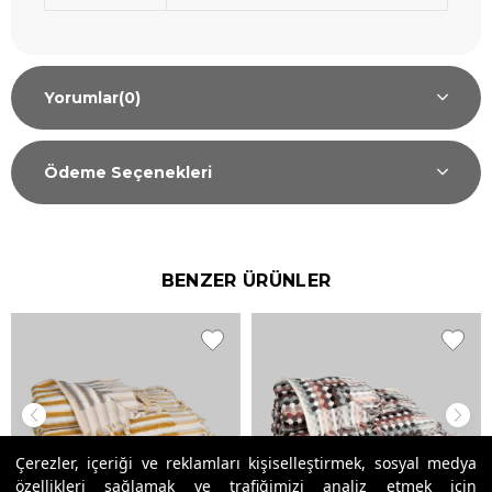
Yorumlar
(0)
Ödeme Seçenekleri
BENZER ÜRÜNLER
Çerezler, içeriği ve reklamları kişiselleştirmek, sosyal medya
özellikleri sağlamak ve trafiğimizi analiz etmek için