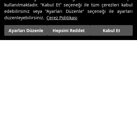
kullanılmaktadır. “Kabul Et” seçeneği ile tüm çerezleri kabul
1
1
edebilirsiniz veya “Ayarları Düzenle” seçeneği ile ayarları
düzenleyebilirsiniz.
Çerez Politikası
SAREV ELITE
SAREV ELITE
ASTERIA HAVLU
PONTOS HAVLU
Ayarları Düzenle
Hepsini Reddet
Kabul Et
1.900,00 ₺
790,00 ₺
790,00 ₺
POPÜLER KATEGORİLER
MÜŞTERİ HİZMETLERİ
KURUMSAL