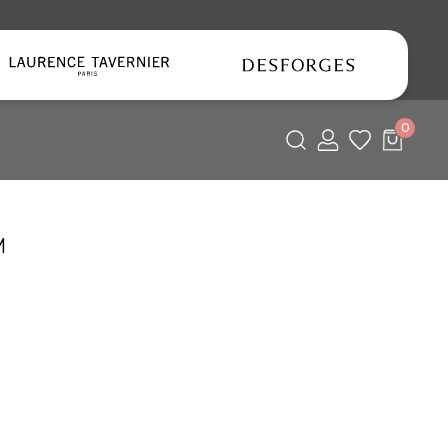
0
lent
M