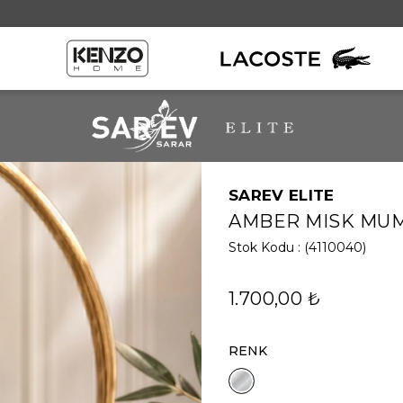
SAREV ELITE
Örtü Grubu
Beyaz Seri
Kır
AMBER MISK MU
ı
Throw
Yorgan
Stok Kodu
(4110040)
Yatak Örtüsü Seti
Yastık
1.700,00 ₺
RENK