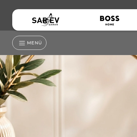
MENÜ
Nevresim Grubu
Nevresim Takım
İpek Yastık Kılıfı