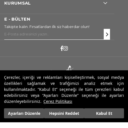
KURUMSAL
E - BÜLTEN
Takipte kalın. Fırsatlardan ilk siz haberdar olun!
Çerezler, içeriği ve reklamları kişiselleştirmek, sosyal medya
özellikleri sağlamak ve trafiğimizi analiz etmek için
Copyright ® 2026 Sarev. Tüm Hakları Saklıdır.
kullanılmaktadır. “Kabul Et” seçeneği ile tüm çerezleri kabul
edebilirsiniz veya “Ayarları Düzenle” seçeneği ile ayarları
düzenleyebilirsiniz.
Çerez Politikası
Ayarları Düzenle
Hepsini Reddet
Kabul Et
2.244,00 ₺