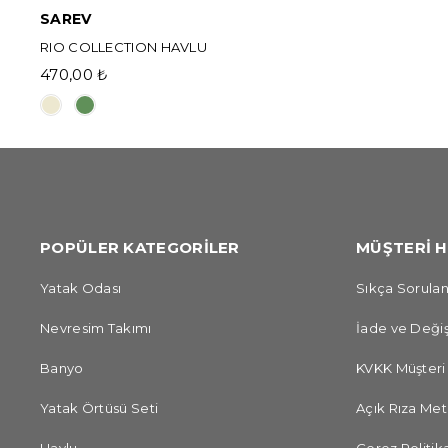
SAREV
RIO COLLECTION HAVLU
470,00 ₺
POPÜLER KATEGORİLER
MÜŞTERİ H
Yatak Odası
Sıkça Sorulan
Nevresim Takımı
İade ve Değiş
Banyo
KVKK Müşteri
Yatak Örtüsü Seti
Açık Rıza Met
Havlu
Çerez Politika