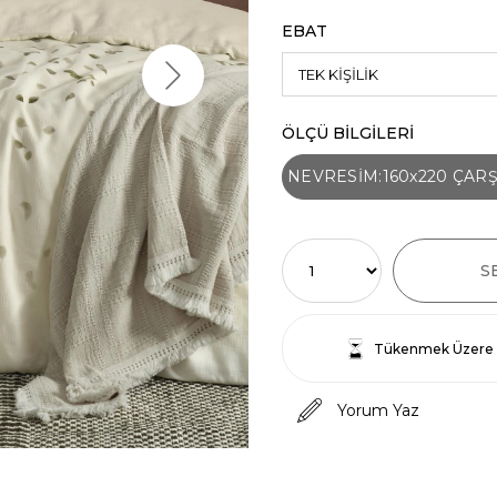
EBAT
ÖLÇÜ BİLGİLERİ
NEVRESİM:160x220 ÇARŞA
Tükenmek Üzere
Yorum Yaz