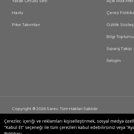
Yatak Örtüsü Seti
Açık Rıza Met
Havlu
Çerez Politika
Pike Takımları
Gizlilik Sözle
Bilgi Toplumu
Sipariş Takip
İletişim
Copyright ® 2026 Sarev. Tüm Hakları Saklıdır.
Çerezler, içeriği ve reklamları kişiselleştirmek, sosyal medya özel
“Kabul Et” seçeneği ile tüm çerezleri kabul edebilirsiniz veya “Aya
Politikası