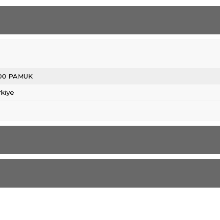
00 PAMUK
rkiye