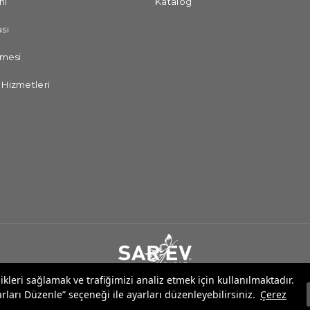
ni
Katalog
sı
şmesi
 Hizmetleri
likleri sağlamak ve trafiğimizi analiz etmek için kullanılmaktadır.
rları Düzenle” seçeneği ile ayarları düzenleyebilirsiniz.
Çerez