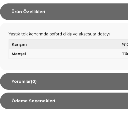
Ürün Özellikleri
Yastık tek kenarında oxford dikiş ve aksesuar detayı.
Karışım
%1
Menşei
Tü
Yorumlar
(0)
Ödeme Seçenekleri