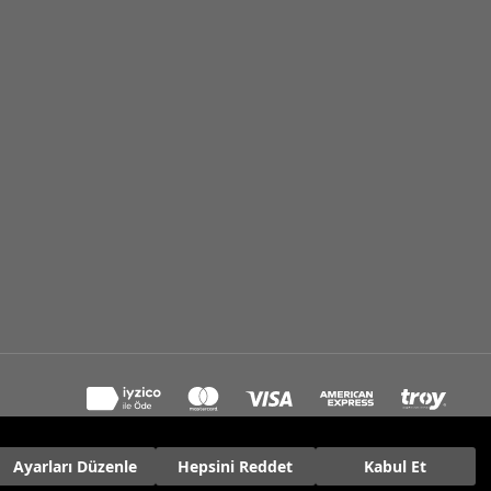
Ayarları Düzenle
Hepsini Reddet
Kabul Et