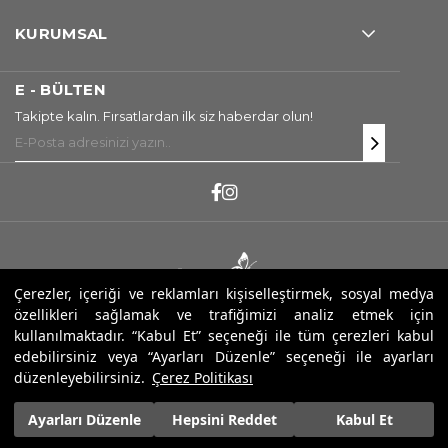
KURUMSAL
E - BÜLTEN
Takipte kalın. Fırsatlardan ilk siz haberdar olun!
Çerezler, içeriği ve reklamları kişiselleştirmek, sosyal medya
özellikleri sağlamak ve trafiğimizi analiz etmek için
Copyright ® 2026 Sarev. Tüm Hakları Saklıdır.
kullanılmaktadır. “Kabul Et” seçeneği ile tüm çerezleri kabul
edebilirsiniz veya “Ayarları Düzenle” seçeneği ile ayarları
düzenleyebilirsiniz.
Çerez Politikası
Ayarları Düzenle
Hepsini Reddet
Kabul Et
13.900,00 ₺