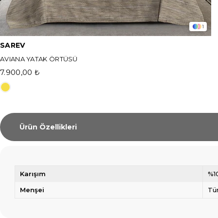
1
SAREV
AVIANA YATAK ÖRTÜSÜ
7.900,00 ₺
Ürün Özellikleri
Karışım
%1
Menşei
Tü