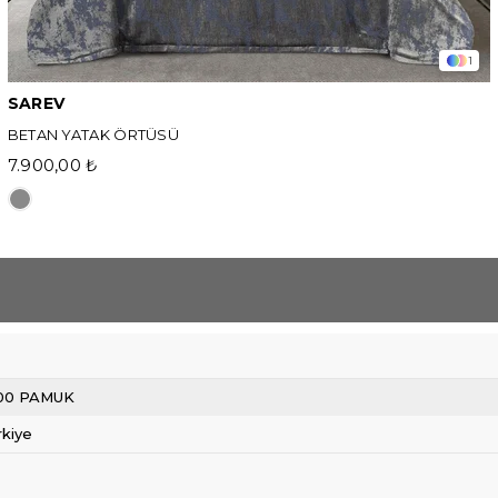
1
SAREV
BETAN YATAK ÖRTÜSÜ
7.900,00 ₺
00 PAMUK
rkiye