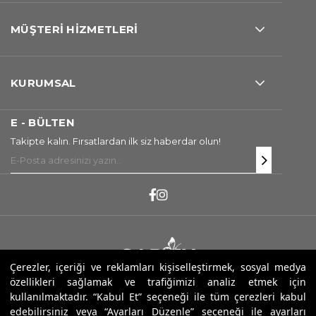
MÜŞTERİ HİZMETLERİ
KURUMSAL
E - BÜLTEN
Takipte kalın. Fırsatlardan ilk siz haberdar olun!
Çerezler, içeriği ve reklamları kişiselleştirmek, sosyal medya
özellikleri sağlamak ve trafiğimizi analiz etmek için
Copyright ® 2026 Sarev. Tüm Hakları Saklıdır.
kullanılmaktadır. “Kabul Et” seçeneği ile tüm çerezleri kabul
edebilirsiniz veya “Ayarları Düzenle” seçeneği ile ayarları