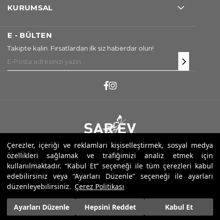
KURUMSAL
E - BÜLTEN
Takipte kalın. Fırsatlardan ilk siz haberdar olun!
Çerezler, içeriği ve reklamları kişiselleştirmek, sosyal medya
Copyright ® 2026 Sarev. Tüm Hakları Saklıdır.
özellikleri sağlamak ve trafiğimizi analiz etmek için
kullanılmaktadır. “Kabul Et” seçeneği ile tüm çerezleri kabul
edebilirsiniz veya “Ayarları Düzenle” seçeneği ile ayarları
düzenleyebilirsiniz.
Çerez Politikası
1.450,00 ₺
Ayarları Düzenle
Hepsini Reddet
Kabul Et
1.087,50 ₺