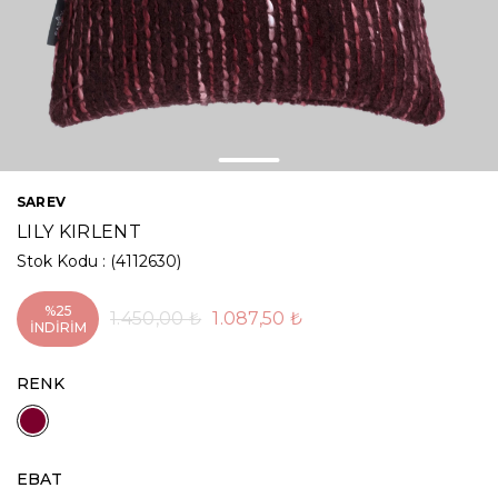
SAREV
LILY KIRLENT
Stok Kodu
(4112630)
%
25
1.450,00 ₺
1.087,50 ₺
İNDIRIM
RENK
EBAT