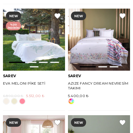
NEW
NEW
%20
İNDIRIM
SAREV
SAREV
EVA MELONI PİKE SETİ
AZIZE FANCY DREAM NEVRESİM
TAKIMI
6.890,00 ₺
5.512,00 ₺
5.400,00 ₺
NEW
NEW