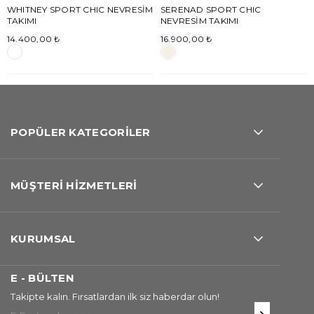
WHITNEY SPORT CHIC NEVRESİM
SERENAD SPORT CHIC
TAKIMI
NEVRESİM TAKIMI
14.400,00 ₺
16.900,00 ₺
POPÜLER KATEGORİLER
MÜŞTERİ HİZMETLERİ
KURUMSAL
E - BÜLTEN
Takipte kalın. Fırsatlardan ilk siz haberdar olun!