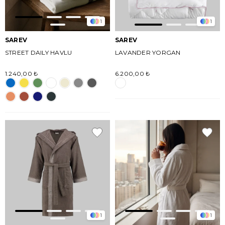
1
1
SAREV
SAREV
STREET DAILY HAVLU
LAVANDER YORGAN
1.240,00 ₺
6.200,00 ₺
1
1