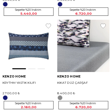
Sepette %20 İndirim
Sepette %20 İndirim
5.440,00
6.720,00
KENZO HOME
KENZO HOME
KRYTHM YASTIK KILIFI
KIKAT DÜZ ÇARŞAF
2.700,00 ₺
8.400,00 ₺
Sepette %20 İndirim
Sepette %20 İndirim
2.160,00
6.720,00