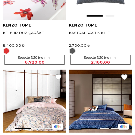
KENZO HOME
KENZO HOME
KFLEUR DÜZ ÇARŞAF
KASTRAL YASTIK KILIFI
8.400,00 ₺
2.700,00 ₺
Sepette %20 İndirim
Sepette %20 İndirim
6.720,00
2.160,00
1
1