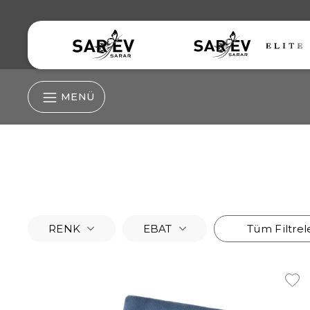
MENÜ
Nevresim Grubu
Nevresim
Çarşaf
RENK
EBAT
Tüm Filtrel
Lastikli Çarşaf
Yastık Kılıfı