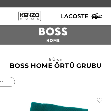
Örtü Grubu
6 Ürün
BOSS HOME ÖRTÜ GRUBU
Throw
Kırlent
er