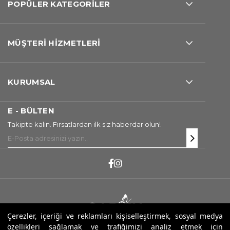
POPÜLER KATEGORİLER
MÜŞTERİ HİZMETLERİ
KURUMSAL
E - BÜLTEN
Takipte kalın. Fırsatlardan ilk siz haberdar olun!
Çerezler, içeriği ve reklamları kişiselleştirmek, sosyal medya
özellikleri sağlamak ve trafiğimizi analiz etmek için
Copyright ® 2026 Sarev. Tüm Hakları Saklıdır.