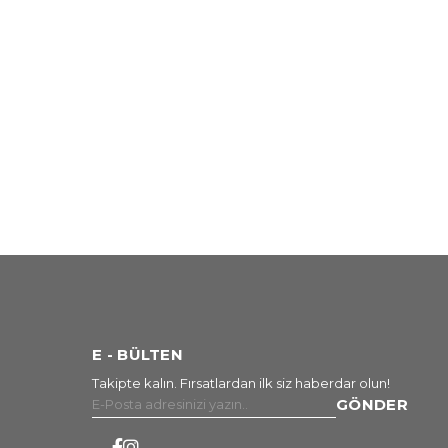
E - BÜLTEN
Takipte kalın. Fırsatlardan ilk siz haberdar olun!
GÖNDER