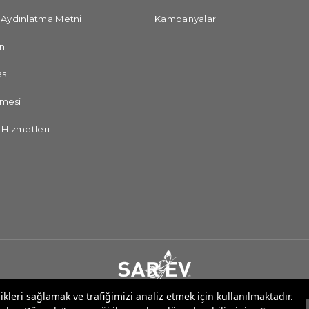
 Aydınlatma Metni
Kampanyalar
ni
sı
şmesi
 Hizmetleri
likleri sağlamak ve trafiğimizi analiz etmek için kullanılmaktadır.