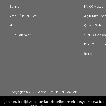
Banyo
KVKK Müşteri
Yatak Örtüsü Seti
Açık Rıza Met
Havlu
Çerez Politika
Pike Takımları
Gizlilik Sözle
Bilgi Toplumu
İletişim
Copyright ® 2025 Sarev. Tüm Hakları Saklıdır.
Çerezler, içeriği ve reklamları kişiselleştirmek, sosyal medya özel