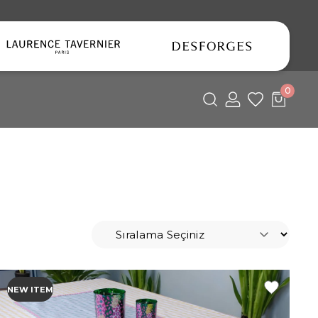
0
ke Grubu
ke Takımı
ke Seti
lent
NEW ITEM