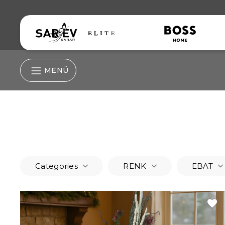
MENÜ
Nevresim Grubu
Nevresim
Nevresim Takım
Categories
RENK
EBAT
Çarşaf
Lastikli Çarşaf
Lastikli Çarşaf S
Yastık Kılıfı