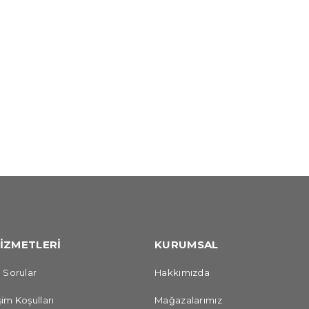
İZMETLERİ
KURUMSAL
 Sorular
Hakkımızda
im Koşulları
Mağazalarımız