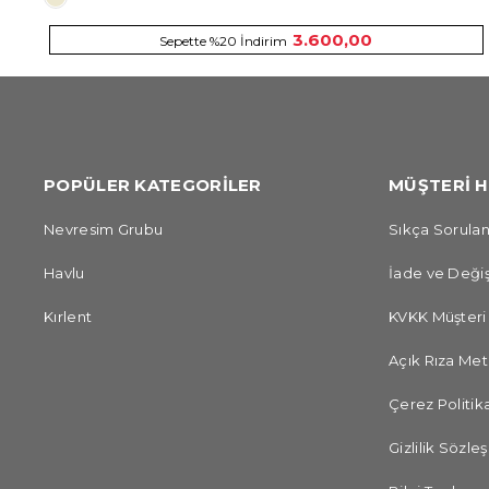
3.600,00
Sepette %20 İndirim
POPÜLER KATEGORİLER
MÜŞTERİ H
Nevresim Grubu
Sıkça Sorulan
Havlu
İade ve Değiş
Kırlent
KVKK Müşteri
Açık Rıza Met
Çerez Politika
Gizlilik Sözle