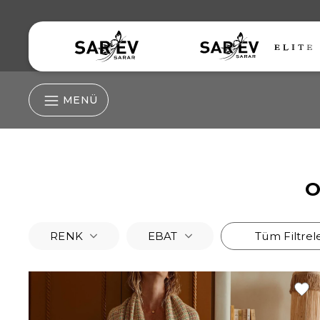
MENÜ
Nevresim Grubu
O
Nevresim
Çarşaf
RENK
EBAT
Tüm Filtrel
Lastikli Çarşaf
Yastık Kılıfı