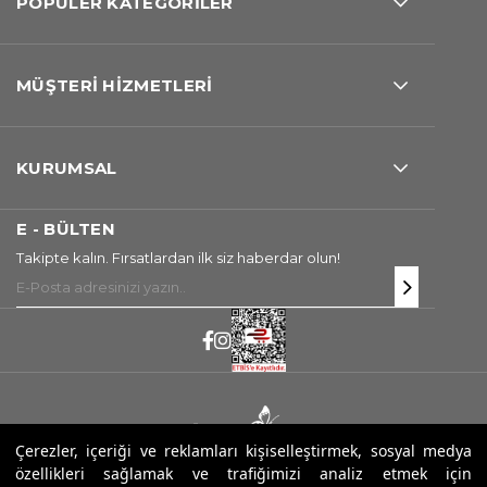
POPÜLER KATEGORİLER
MÜŞTERİ HİZMETLERİ
KURUMSAL
E - BÜLTEN
Takipte kalın. Fırsatlardan ilk siz haberdar olun!
Çerezler, içeriği ve reklamları kişiselleştirmek, sosyal medya
özellikleri sağlamak ve trafiğimizi analiz etmek için
Copyright ® 2025 Sarev. Tüm Hakları Saklıdır.