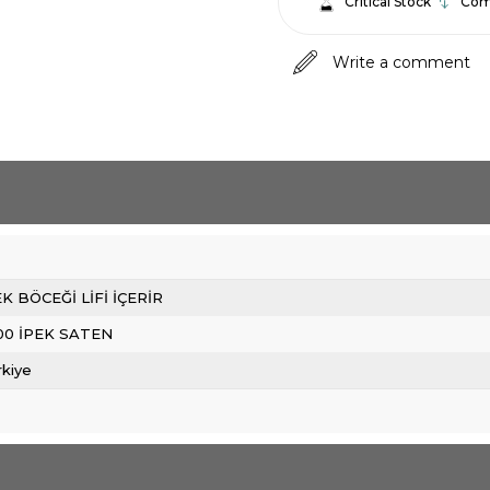
Critical Stock
Com
Write a comment
EK BÖCEĞİ LİFİ İÇERİR
00 İPEK SATEN
rkiye