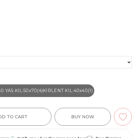
 YAS.KIL:50x70(4)KIRLENT KIL:40x40(1)