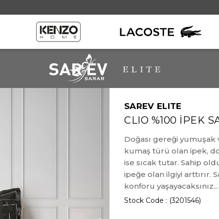
SAREV ELITE
Örtü Grubu
CLIO %100 İPEK 
ı
Throw
Doğası gereği yumuşak ve
kumaş türü olan ipek, doğa
ise sıcak tutar. Sahip o
ipeğe olan ilgiyi arttırır
konforu yaşayacaksınız...
Stock Code
(3201546)