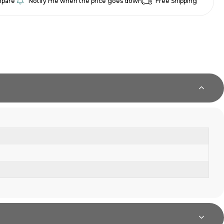
pare
Notify me when the price goes down
Free Shipping