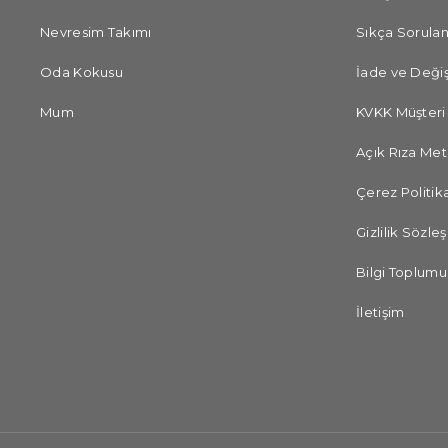
Nevresim Takımı
Sıkça Sorulan
Oda Kokusu
İade ve Değiş
Mum
KVKK Müşteri
Açık Rıza Met
Çerez Politika
Gizlilik Sözle
Bilgi Toplumu
İletişim