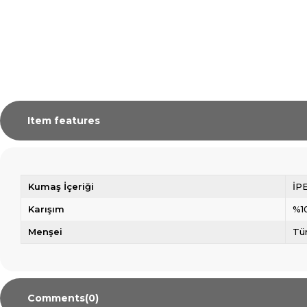
Item features
Kumaş İçeriği
İP
Karışım
%1
Menşei
Tü
Comments
(0)